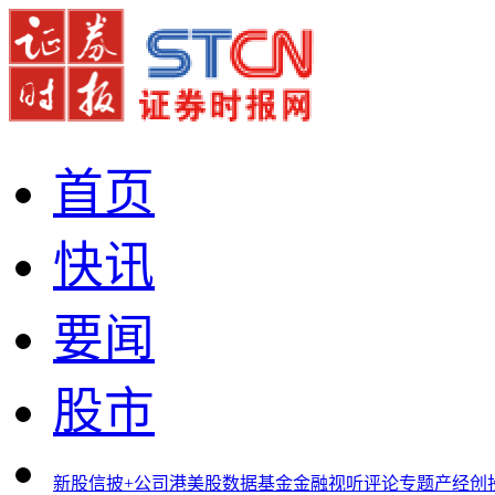
首页
快讯
要闻
股市
新股
信披+
公司
港美股
数据
基金
金融
视听
评论
专题
产经
创