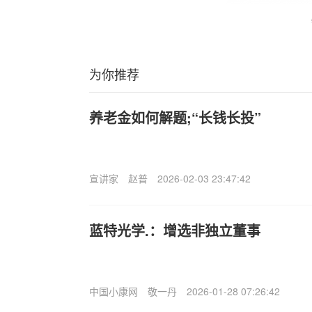
为你推荐
养老金如何解题;“长钱长投”
宣讲家
赵普
2026-02-03 23:47:42
蓝特光学.：增选非独立董事
中国小康网
敬一丹
2026-01-28 07:26:42