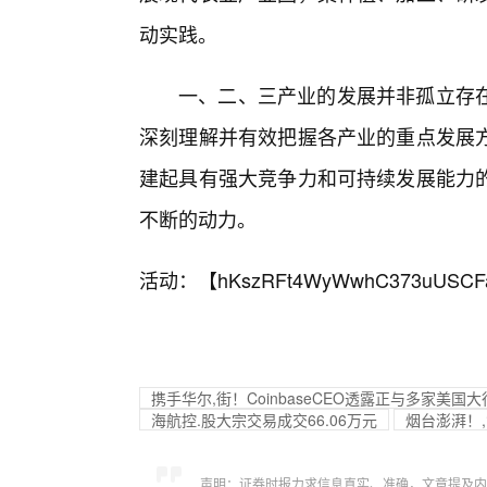
动实践。
一、二、三产业的发展并非孤立存
深刻理解并有效把握各产业的重点发展
建起具有强大竞争力和可持续发展能力
不断的动力。
活动：【
hKszRFt4WyWwhC373uUSCF
携手华尔,街！CoinbaseCEO透露正与多家美
海航控.股大宗交易成交66.06万元
烟台澎湃！,‘
声明：证券时报力求信息真实、准确，文章提及内