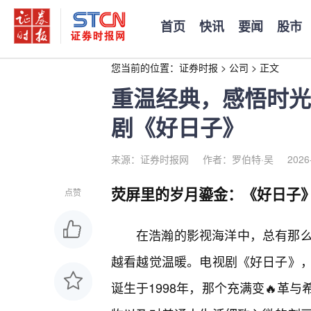
首页
快讯
要闻
股市
您当前的位置：
证券时报
>
公司
>
正文
重温经典，感悟时光
剧《好日子》
来源：证券时报网
作者：罗伯特·吴
2026
荧屏里的岁月鎏金：《好日子
点赞
在浩瀚的影视海洋中，总有那
越看越觉温暖。电视剧《好日子》
诞生于1998年，那个充满变🔥革