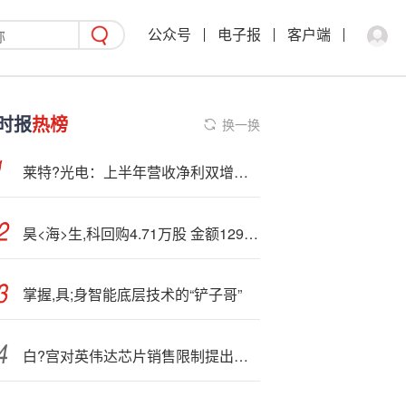
公众号
电子报
客户端
时报
热榜
换一换
莱特?光电：上半年营收净利双增长 构建OLED材料技术护城河
昊<海>生,科回购4.71万股 金额129万港元
掌握,具;身智能底层技术的“铲子哥”
白?宫对英伟达芯片销售限制提出异议