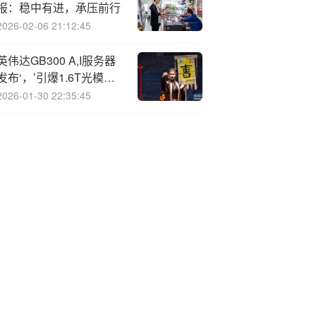
报：稳中有进，承压前行
2026-02-06 21:12:45
英伟达GB300 A,I服务器
发布‘，’引爆1.6T光模块
需求
2026-01-30 22:35:45