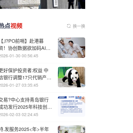
热点
视频
换一换
【,I?PO前哨】赴港募
资！协创数据欲加码AI基
础设施
2026-01-30 00:56:45
更好保护投资者:权益 中
信银行调整17只代销产品
风险评级
2026-01-27 03:35:45
交易?中心支持青岛银行
成功发行2025年科技创新
债券
2026-02-03 02:24:45
特.发服务2025<年>半年