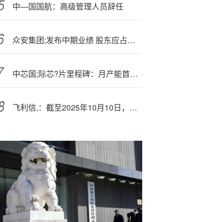
中—国国航：高级管理人员辞任
众安集团;发布中期业绩 股东应占溢利6455.7万元同比增加3.28%
中芯国;际芯?片里程碑：月产能首次突破100万片 已达台积电1/3
飞利信,：截至2025年10月10日，公司在册股东为122402户